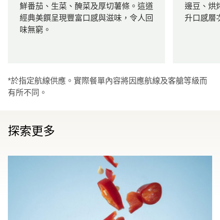
鮮番茄、生菜、醃菜及厚切薯條。這道
邊豆、烘
經典美饌呈現豐富口感與滋味，令人回
升口感層
味無窮。
*於指定航線供應。實際餐單內容將因應航線及客艙等級而
有所不同。
探索更多