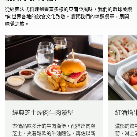
從經典法式料理到豐富多樣的東南亞風味，我們的環球美饌
*向世界各地的飲食文化致敬。瀏覽我們的精選餐單，展開
味覺之旅。
經典芝士煙肉牛肉漢堡
紅酒燴
盡情品味多汁的牛肉漢堡，配搭煙肉與
濃郁的燴
芝士，夾着鬆軟的牛油麪包，再佐以新
蔔，淋上