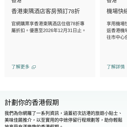
香港
香港
香港東隅酒店客房預訂78折
機場快綫
官網購票享香港東隅酒店住宿78折專
享用機場快
屬折扣。優惠至2026年12月31日止。
返香港機
往市中心
了解更多
了解詳情
計劃你的香港假期
我們為你網羅了一系列資訊，涵蓋初次訪港的旅遊小貼士、
美味佳餚推介，以至實用的中途停留行程規劃等，助你輕鬆
地享受充滿樂趣的香港假期。