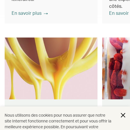
côtés.
En savoir plus
En savoir
Saveurs de Hong Kong
Bien-êt
Nous utilisons des cookies pour nous assurer que notre
durable
site Internet fonctionne correctement et pour vous offrir la
Savourez des en-cas et des repas
meilleure expérience possible. En poursuivant votre