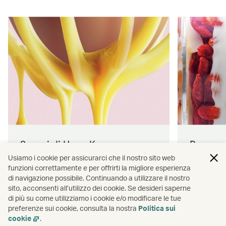
Sapori di Hong Kong
Benesser
Usiamo i cookie per assicurarci che il nostro sito web
A bordo di tutti i nostri voli trovi ad
Scopri i
funzioni correttamente e per offrirti la migliore esperienza
attenderti snack e pasti deliziosi.
viaggi più
di navigazione possibile. Continuando a utilizzare il nostro
sito, acconsenti all’utilizzo dei cookie. Se desideri saperne
bordo dei 
di più su come utilizziamo i cookie e/o modificare le tue
preferenze sui cookie, consulta la nostra
Politica sui
Scopri di più
Scopri di
cookie
.