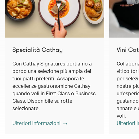
Specialità Cathay
Vini Ca
Con Cathay Signatures portiamo a
Collabori
bordo una selezione più ampia dei
viticolto
tuoi piatti preferiti. Assapora le
per selezi
eccellenze gastronomiche Cathay
nostra pl
quando voli in First Class o Business
un’esperi
Class. Disponibile su rotte
gustando 
selezionate.
annate e 
voli.
Ulteriori informazioni
Ulteriori 