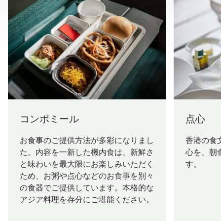
コンボミール
点心
お食事のご提供方法が多彩になりまし
香港の食
た。内容を一新した機内食は、新鮮さ
心を、朝
と味わいを最大限にお楽しみいただく
す。
ため、お粥や点心などのお食事を別々
の食器でご提供しています。本格的な
アジア料理を存分にご堪能ください。