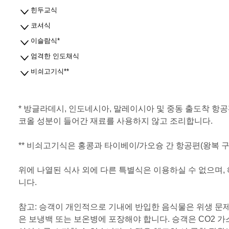
힌두교식
코셔식
이슬람식*
엄격한 인도채식
비쇠고기식**
* 방글라데시, 인도네시아, 말레이시아 및 중동 출도착 항
코올 성분이 들어간 재료를 사용하지 않고 조리합니다.
** 비쇠고기식은 홍콩과 타이베이/가오슝 간 항공편(왕복 
위에 나열된 식사 외에 다른 특별식은 이용하실 수 없으며, 
니다.
참고: 승객이 개인적으로 기내에 반입한 음식물은 위생 문
은 보냉백 또는 보온병에 포장해야 합니다. 승객은 CO2 가스가