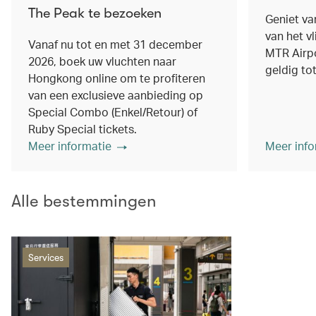
The Peak te bezoeken
Geniet va
van het v
Vanaf nu tot en met 31 december
MTR Airpo
2026, boek uw vluchten naar
geldig to
Hongkong online om te profiteren
van een exclusieve aanbieding op
Special Combo (Enkel/Retour) of
Ruby Special tickets.
Meer informatie
Meer info
Alle bestemmingen
Services