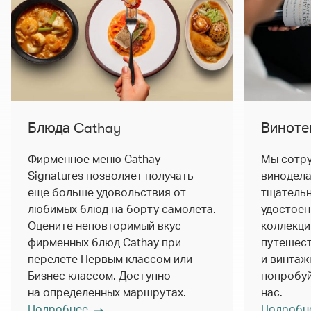
Блюда Cathay
Виноте
Фирменное меню Cathay
Мы сотру
Signatures позволяет получать
винодела
еще больше удовольствия от
тщатель
любимых блюд на борту самолета.
удостоен
Оцените неповторимый вкус
коллекци
фирменных блюд Cathay при
путешест
перелете Первым классом или
и винтаж
Бизнес классом. Доступно
попробуй
на определенных маршрутах.
нас.
Подробнее
Подробн