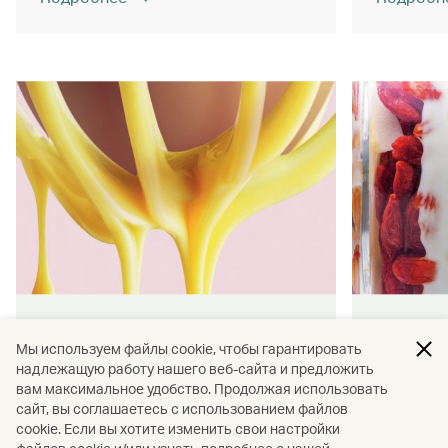
Кухня Гонконга
Благоп
Мы используем файлы cookie, чтобы гарантировать
развит
надлежащую работу нашего веб-сайта и предложить
На наших рейсах вас ждут
вам максимальное удобство. Продолжая использовать
традиционные вкусные закуски и
Узнайте 
сайт, вы соглашаетесь с использованием файлов
блюда.
cookie. Если вы хотите изменить свои настройки
благопол