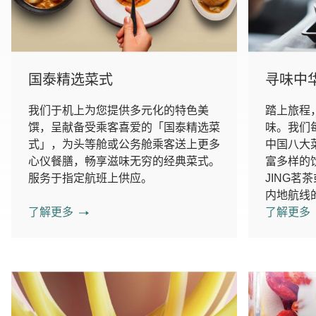
国泰精选菜式
寻味中
我们于机上为您提供多元化的特色美
踏上旅程
馔，呈献备受乘客喜爱的「国泰精选菜
味。我们
式」，为头等舱或公务舱乘客送上更多
中国八大
心仪餐膳，畅享滋味无穷的经典菜式。
富多样的
服务于指定航班上供应。
JING
内地航线
了解更多
了解更多