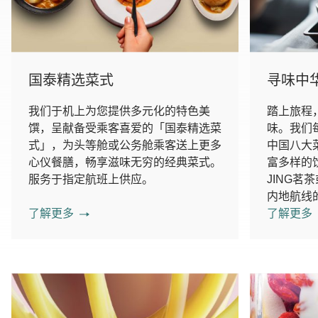
国泰精选菜式
寻味中
我们于机上为您提供多元化的特色美
踏上旅程
馔，呈献备受乘客喜爱的「国泰精选菜
味。我们
式」，为头等舱或公务舱乘客送上更多
中国八大
心仪餐膳，畅享滋味无穷的经典菜式。
富多样的
服务于指定航班上供应。
JING
内地航线
了解更多
了解更多