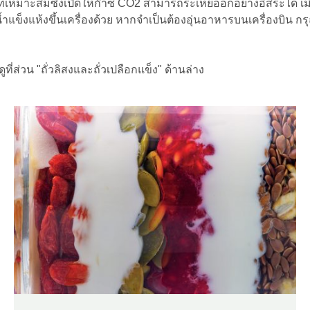
นะที่เหมาะสมซึ่งเปิดให้ก๊าซ CO2 สามารถระเหยออกอย่างอิสระได้ เม
้ำแข็งแห้งขึ้นเครื่องด้วย หากจำเป็นต้องอุ่นอาหารบนเครื่องบิน ก
ที่ส่วน "ถั่วลิสงและถั่วเปลือกแข็ง" ด้านล่าง