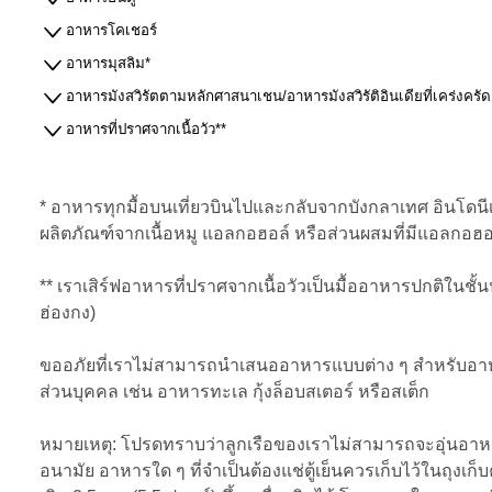
อาหารโคเชอร์
อาหารมุสลิม*
อาหารมังสวิรัตตามหลักศาสนาเชน/อาหารมังสวิรัติอินเดียที่เคร่งครัด
อาหารที่ปราศจากเนื้อวัว**
* อาหารทุกมื้อบนเที่ยวบินไปและกลับจากบังกลาเทศ อินโดนี
ผลิตภัณฑ์จากเนื้อหมู แอลกอฮอล์ หรือส่วนผสมที่มีแอลกอฮ
** เราเสิร์ฟอาหารที่ปราศจากเนื้อวัวเป็นมื้ออาหารปกติในชั
ฮ่องกง)
ขออภัยที่เราไม่สามารถนำเสนออาหารแบบต่าง ๆ สำหรับอาห
ส่วนบุคคล เช่น อาหารทะเล กุ้งล็อบสเตอร์ หรือสเต็ก
หมายเหตุ: โปรดทราบว่าลูกเรือของเราไม่สามารถจะอุ่นอาหารหร
อนามัย อาหารใด ๆ ที่จำเป็นต้องแช่ตู้เย็นควรเก็บไว้ในถุ