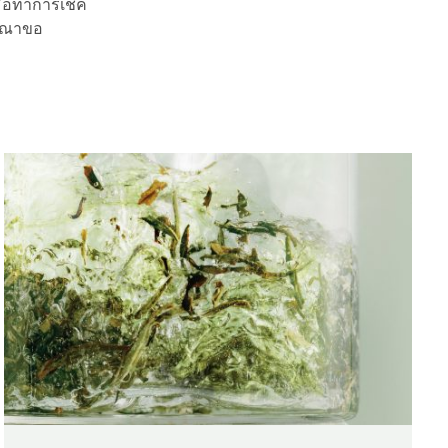
ื่อทำการเช็ค
รุณาขอ