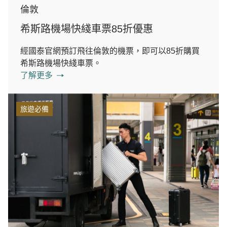
倫敦
希斯路機場快綫車票85折優惠
經國泰官網預訂飛往倫敦的機票，即可以85折購買
希斯路機場快綫車票。
了解更多
旅遊必備