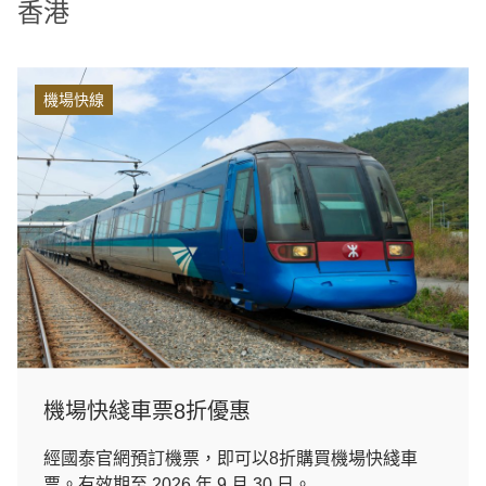
香港
機場快線
機場快綫車票8折優惠
經國泰官網預訂機票，即可以8折購買機場快綫車
票。有效期至 2026 年 9 月 30 日。