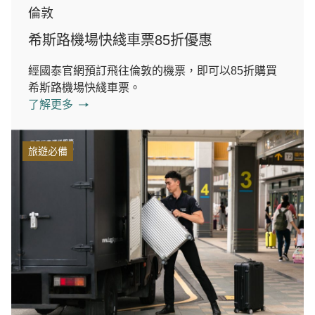
倫敦
希斯路機場快綫車票85折優惠
經國泰官網預訂飛往倫敦的機票，即可以85折購買
希斯路機場快綫車票。
了解更多
旅遊必備