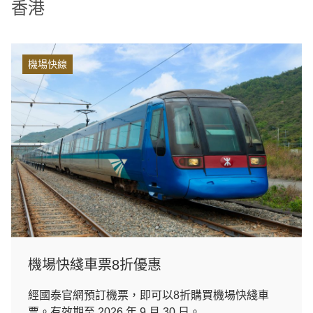
香港
機場快線
機場快綫車票8折優惠
經國泰官網預訂機票，即可以8折購買機場快綫車
票。有效期至 2026 年 9 月 30 日。