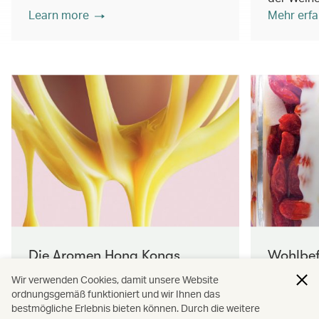
Learn more
Mehr erfa
Die Aromen Hong Kongs
Wohlbef
Nachhal
Wir verwenden Cookies, damit unsere Website
Auf unseren Flügen werden Ihnen
ordnungsgemäß funktioniert und wir Ihnen das
authentische, köstliche Snacks und
Erfahren 
bestmögliche Erlebnis bieten können. Durch die weitere