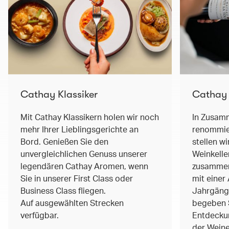
Cathay Klassiker
Cathay
Mit Cathay Klassikern holen wir noch
In Zusam
mehr Ihrer Lieblingsgerichte an
renommier
Bord. Genießen Sie den
stellen w
unvergleichlichen Genuss unserer
Weinkelle
legendären Cathay Aromen, wenn
zusammen.
Sie in unserer First Class oder
mit einer
Business Class fliegen.
Jahrgäng
Auf ausgewählten Strecken
begeben S
verfügbar.
Entdeckun
der Wei