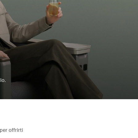
lo.
er offrirti