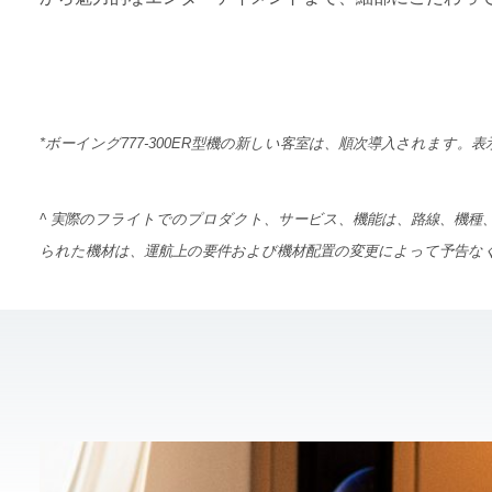
*ボーイング777-300ER型機の新しい客室は、順次導入されま
^ 実際のフライトでのプロダクト、サービス、機能は、路線、機種
られた機材は、運航上の要件および機材配置の変更によって予告な