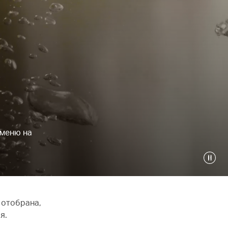
 меню на
 отобрана,
ия.