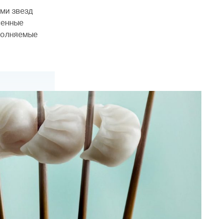
ми звезд
ленные
полняемые