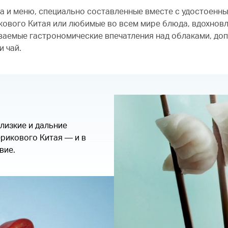
да и меню, специально составленные вместе с удостоенны
ового Китая или любимые во всем мире блюда, вдохнов
ываемые гастрономические впечатления над облаками, до
и чай.
лизкие и дальние
ерикового Китая — и в
вие.