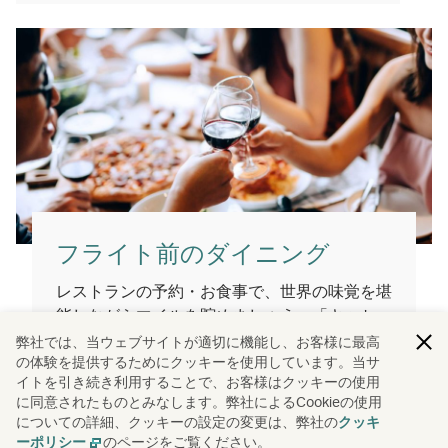
フライト前のダイニング
レストランの予約・お食事で、世界の味覚を堪
能しながらマイルを貯めましょう。「キャセ
イ」会員のお客様であれば、さまざまな提携レ
弊社では、当ウェブサイトが適切に機能し、お客様に最高
の体験を提供するためにクッキーを使用しています。当サ
ストランでいつも新たな美食体験が見つかりま
イトを引き続き利用することで、お客様はクッキーの使用
す。
に同意されたものとみなします。弊社によるCookieの使用
についての詳細、クッキーの設定の変更は、弊社の
クッキ
詳細を見る
のページをご覧ください。
ーポリシー