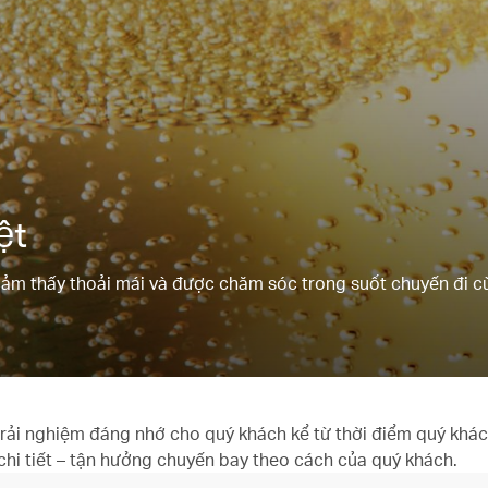
ệt
ảm thấy thoải mái và được chăm sóc trong suốt chuyến đi 
trải nghiệm đáng nhớ cho quý khách kể từ thời điểm quý khá
chi tiết – tận hưởng chuyến bay theo cách của quý khách.