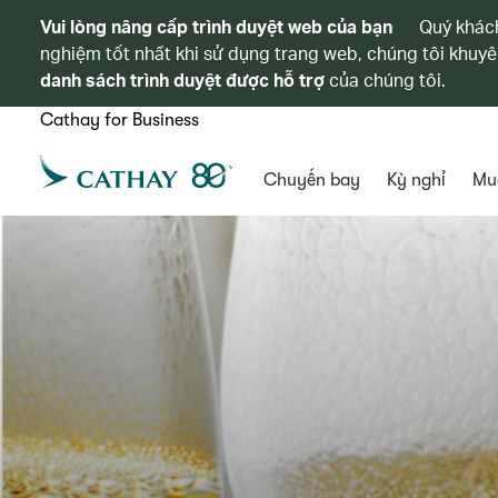
Vui lòng nâng cấp trình duyệt web của bạn
Quý khách
nghiệm tốt nhất khi sử dụng trang web, chúng tôi khuyê
danh sách trình duyệt được hỗ trợ
của chúng tôi.
Cathay for Business
Chuyến bay
Kỳ nghỉ
Mu